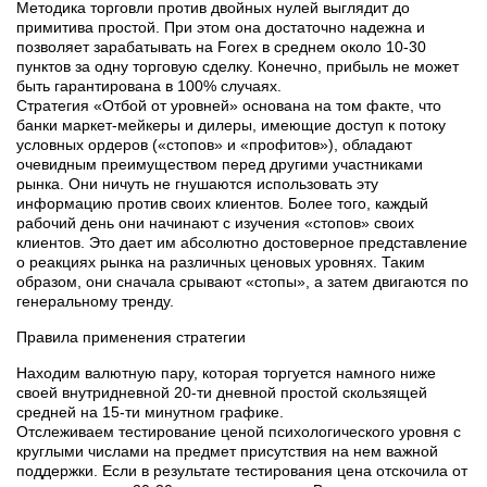
Методика торговли против двойных нулей выглядит до
примитива простой. При этом она достаточно надежна и
позволяет зарабатывать на Forex в среднем около 10-30
пунктов за одну торговую сдeлку. Конечно, прибыль не может
быть гарантирована в 100% случаях.
Стратегия «Отбой от уровней» основана на том факте, что
банки маркет-мейкеры и дилеры, имеющие доступ к потоку
условных ордеров («стопов» и «профитов»), обладают
очевидным преимуществом перед другими участниками
рынка. Они ничуть не гнушаются использовать эту
информацию против своих клиентов. Более того, каждый
рабочий день они начинают с изучения «стопов» своих
клиентов. Это дает им абсолютно достоверное представление
о реакциях рынка на различных ценовых уровнях. Таким
образом, они сначала срывают «стопы», а затем двигаются по
генеральному тренду.
Правила применения стратегии
Находим валютную пару, которая торгуется намного ниже
своей внутридневной 20-ти дневной простой скользящей
средней на 15-ти минутном графике.
Отслеживаем тестирование ценой психологического уровня с
круглыми числами на предмет присутствия на нем важной
поддержки. Если в результате тестирования цена отскочила от