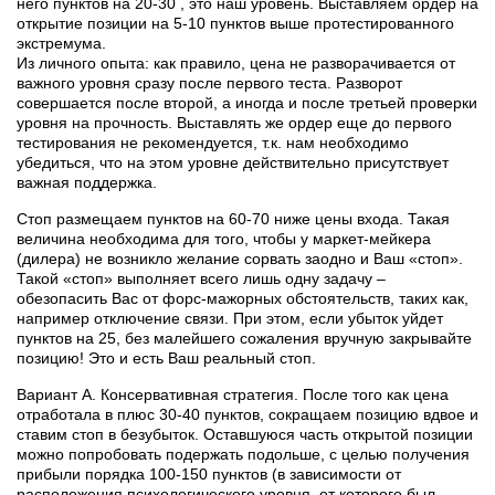
него пунктов на 20-30 , это наш уровень. Выставляем ордер на
открытие позиции на 5-10 пунктов выше протестированного
экстремума.
Из личного опыта: как правило, цена не разворачивается от
важного уровня сразу после первого теста. Разворот
совершается после второй, а иногда и после третьей проверки
уровня на прочность. Выставлять же ордер еще до первого
тестирования не рекомендуется, т.к. нам необходимо
убедиться, что на этом уровне действительно присутствует
важная поддержка.
Стоп размещаем пунктов на 60-70 ниже цены входа. Такая
величина необходима для того, чтобы у маркет-мейкера
(дилера) не возникло желание сорвать заодно и Ваш «стоп».
Такой «стоп» выполняет всего лишь одну задачу –
обезопасить Вас от форс-мажорных обстоятельств, таких как,
например отключение связи. При этом, если убыток уйдет
пунктов на 25, без малейшего сожаления вручную закрывайте
позицию! Это и есть Ваш реальный стоп.
Вариант А. Консервативная стратегия. После того как цена
отработала в плюс 30-40 пунктов, сокращаем позицию вдвое и
ставим стоп в безубыток. Оставшуюся часть открытой позиции
можно попробовать подержать подольше, с целью получения
прибыли порядка 100-150 пунктов (в зависимости от
расположения психологического уровня, от которого был